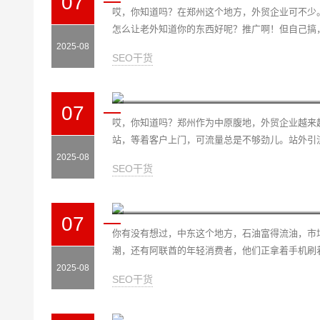
07
哎，你知道吗？在郑州这个地方，外贸企业可不少
怎么让老外知道你的东西好呢？推广啊！但自己搞，费
2025-08
SEO干货
07
哎，你知道吗？郑州作为中原腹地，外贸企业越来
站，等着客户上门，可流量总是不够劲儿。站外引流就
2025-08
SEO干货
07
你有没有想过，中东这个地方，石油富得流油，市
潮，还有阿联酋的年轻消费者，他们正拿着手机刷着
2025-08
SEO干货
重庆外贸SEO优化代理：