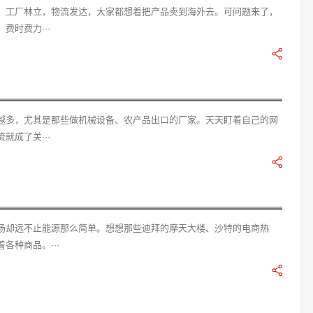
。工厂林立，物流发达，大家都想着把产品卖到海外去。可问题来了，
时费力···
郑州外贸站外引流策略与海外新闻媒体投放方案详解：从本地企业到全球流量
越多，尤其是那些做机械设备、农产品出口的厂家。天天盯着自己的网
成了关···
中东市场外贸阿语建站与广告外包实战指南：如何抓住海湾机遇投放精准流量
场却远不止能源那么简单。想想那些迪拜的摩天大楼、沙特的电商热
各种商品。···
工业类网站效果对比与实战经验分享