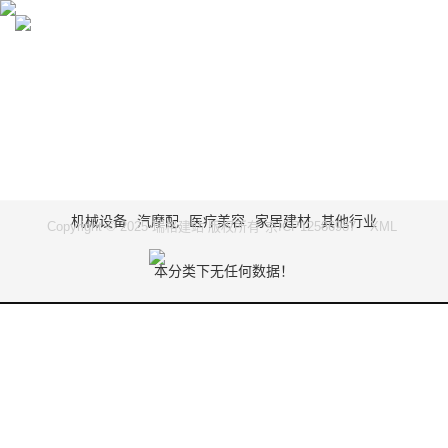
CASES
RAG SEO：内容驱动，排名无忧
机械设备
汽摩配
医疗美容
家居建材
其他行业
Copyright © 2025 瑞格建站 版权所有
京ICP12586987
XML
本分类下无任何数据！