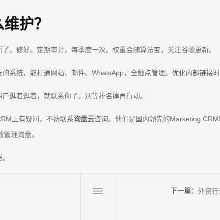
么维护？
断了，修好。定期审计，每季度一次。权重会随算法变，关注谷歌更新。
系统，能打通网站、邮件、WhatsApp，全触点管理。优化内部链接
用户逛着逛着，就联系你了。别等排名掉再行动。
CRM上有疑问，不妨联系
询盘云
咨询。他们是国内领先的Marketing 
高效管理询盘。
涨。
下一篇：
外贸行