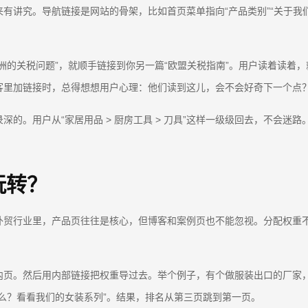
有讲究。导航链接是网站的骨架，比如首页菜单指向“产品类别”“关于我
洲的关税问题”，就顺手链接到你另一篇“欧盟关税指南”。用户读着读着
客里加链接时，总得想想用户心理：他们读到这儿，会不会好奇下一个点
的。用户从“家居用品 > 厨房工具 > 刀具”这样一级级回去，不会迷
玩转？
外贸行业里，产品页往往是核心，但博客和案例页也不能忽视。分配权重
。
页。然后用内部链接把权重导过去。举个例子，有个做服装出口的厂家，
么？看看我们的女装系列”。结果，排名从第三页跳到第一页。