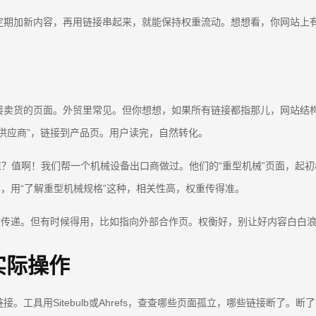
加新内容，再用链接串起来，就能保持权重流动。想想看，你网站上有个旧的
接卖货的页面。外贸里常见。但你想想，如果所有链接都指那儿，网站结
供应商”，链接到产品页。用户读完，自然转化。
值？值啊！我们帮一个机械设备出口商做过。他们的“重型机械”页面，起
”，用“了解重型机械规格”这种，相关性高，权重传得准。
住权重传递。但有时候得用，比如指向外部合作页。权衡好，别让好内容白白
实际操作
工具用Sitebulb或Ahrefs，查查哪些页面孤立，哪些链接断了。