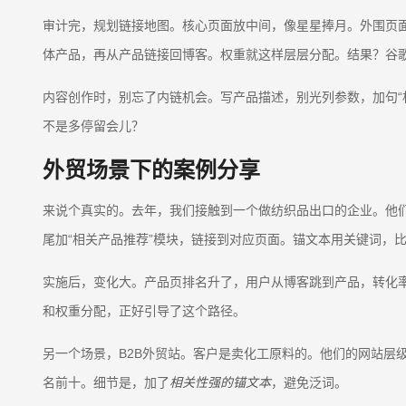
审计完，规划链接地图。核心页面放中间，像星星捧月。外围页面
体产品，再从产品链接回博客。权重就这样层层分配。结果？谷歌排
内容创作时，别忘了内链机会。写产品描述，别光列参数，加句“
不是多停留会儿？
外贸场景下的案例分享
来说个真实的。去年，我们接触到一个做纺织品出口的企业。他
尾加“相关产品推荐”模块，链接到对应页面。锚文本用关键词，
实施后，变化大。产品页排名升了，用户从博客跳到产品，转化率
和权重分配，正好引导了这个路径。
另一个场景，B2B外贸站。客户是卖化工原料的。他们的网站层级
名前十。细节是，加了
相关性强的锚文本
，避免泛词。