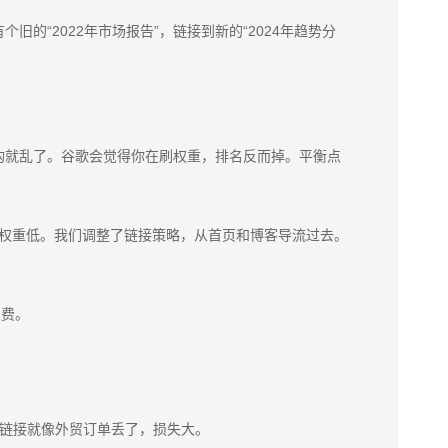
“2022年市场报告”，链接到新的“2024年趋势分
构就乱了。谷歌会觉得你在刷权重，排名反而掉。平衡点
初权重低。我们调整了链接策略，从首页和博客导流过去。
浪费。
断了链接就像外贸订单丢了，损失大。