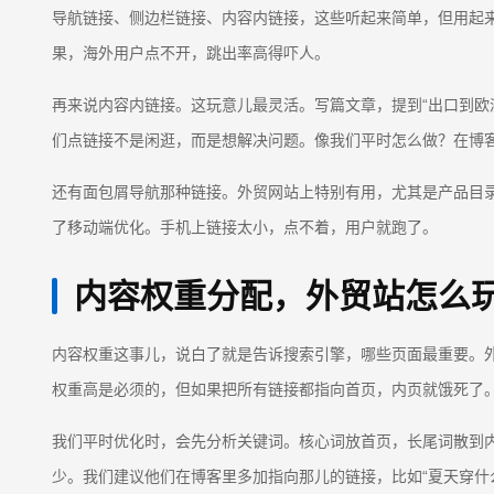
导航链接、侧边栏链接、内容内链接，这些听起来简单，但用起来
果，海外用户点不开，跳出率高得吓人。
再来说内容内链接。这玩意儿最灵活。写篇文章，提到“出口到欧
们点链接不是闲逛，而是想解决问题。像我们平时怎么做？在博
还有面包屑导航那种链接。外贸网站上特别有用，尤其是产品目录深
了移动端优化。手机上链接太小，点不着，用户就跑了。
内容权重分配，外贸站怎么
内容权重这事儿，说白了就是告诉搜索引擎，哪些页面最重要。
权重高是必须的，但如果把所有链接都指向首页，内页就饿死了
我们平时优化时，会先分析关键词。核心词放首页，长尾词散到内
少。我们建议他们在博客里多加指向那儿的链接，比如“夏天穿什