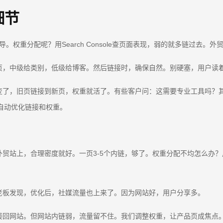
细节
加链接引导。权重分配呢？用Search Console查页面表现，弱的就多链
页，中级给类别，低级给博客。然后链接时，确保自然。别硬塞，用户读
变了，旧页链接到新页，权重就活了。有些客户问：这需要专业工具吗？
你自动优化链接和权重。
，合理密度就好。一页3-5个内链，够了。权重分配不均怎么办？用hub a
老板发现，优化后，社媒流量也上来了。因为网站好，用户分享多。
网站。但网站内链弱，流量留不住。我们调整权重，让产品页成焦点。现在，