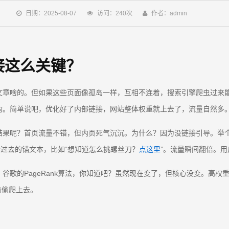
日期：2025-08-07
访问：240次
作者：admin
接这么关键？
文章啥的。但如果这些页面像孤岛一样，互相不连着，搜索引擎爬虫过来
构。简单说吧，优化好了内部链接，网站整体权重就上去了，流量自然多
结果呢？首页流量不错，但内页死气沉沉。为什么？因为没链接引导。举
接过去的锚文本，比如“想知道怎么挑螺丝刀？
点这里
”。流量瞬间翻倍。
歌的PageRank算法，你知道吧？虽然现在变了，但核心没变。高权
偷偷爬上去。