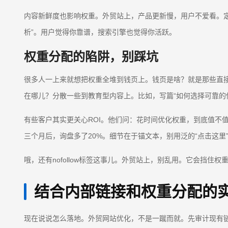
内容新鲜度也影响权重。外贸站上，产品更新慢，用户不爱看。定期
析”。用户觉得你靠谱，搜索引擎也觉得你活跃。
权重分配的陷阱，别踩坑
很多人一上来就想把权重全堆到钱页上。钱页是啥？就是那些直
在哪儿？分散一些到教育型内容上。比如，写篇“如何选择可靠的
有些客户其实更关心ROI。他们问：花时间优化权重，到底值不
三个月后，询盘多了20%。细节在于锚文本，别用泛的“点击这里
哦，还有nofollow标签这事儿。外贸站上，别乱用。它会挡
结合内部链接和权重分配的
现在说说怎么落地。外贸网站优化，不是一蹴而就。先审计现有链接。