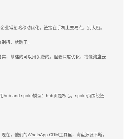
过去。外贸企业常忽略移动优化。链接在手机上要易点，别太密。
着别扭，就跑了。
其实，基础的可以用免费的。但要深度优化，找像
询盘云
nd spoke模型：hub页是核心，spoke页围绕链
他们的WhatsApp CRM工具里，询盘源源不断。