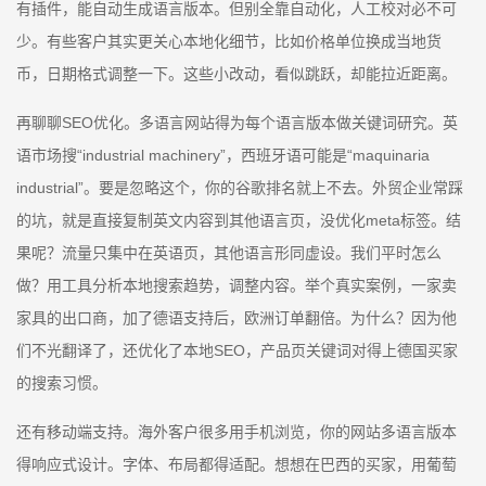
有插件，能自动生成语言版本。但别全靠自动化，人工校对必不可
少。有些客户其实更关心本地化细节，比如价格单位换成当地货
币，日期格式调整一下。这些小改动，看似跳跃，却能拉近距离。
再聊聊SEO优化。多语言网站得为每个语言版本做关键词研究。英
语市场搜“industrial machinery”，西班牙语可能是“maquinaria
industrial”。要是忽略这个，你的谷歌排名就上不去。外贸企业常踩
的坑，就是直接复制英文内容到其他语言页，没优化meta标签。结
果呢？流量只集中在英语页，其他语言形同虚设。我们平时怎么
做？用工具分析本地搜索趋势，调整内容。举个真实案例，一家卖
家具的出口商，加了德语支持后，欧洲订单翻倍。为什么？因为他
们不光翻译了，还优化了本地SEO，产品页关键词对得上德国买家
的搜索习惯。
还有移动端支持。海外客户很多用手机浏览，你的网站多语言版本
得响应式设计。字体、布局都得适配。想想在巴西的买家，用葡萄