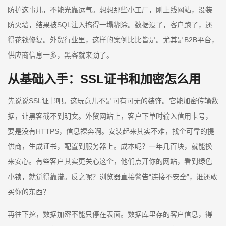
防护这事儿，不能光靠运气。想想那些小工厂，刚上线网站，没装
防火墙，结果被SQL注入搞得一塌糊涂。数据没了，客户跑了，还
得花钱修复。外贸行业里，这样的案例比比皆是。尤其是B2B平台，
供应商信息一多，黑客就来劲了。
从基础入手：SSL证书和加密怎么用
先说说SSL证书吧。这玩意儿不是可有可无的装饰。它能加密传输数
据，让黑客截不到明文。外贸网站上，客户下单时输入信用卡号，
要是没有HTTPS，信息裸奔啊。安装起来其实不难，找个可靠的提
供商，生成证书，配置到服务器上。成本呢？一年几百块，就能换
来安心。有些客户其实更关心这个，他们点开你的网站，看到绿色
小锁，就觉得靠谱。反之呢？浏览器直接警告“连接不安全”，谁还敢
买你的东西？
再往下挖，数据加密不能只停在表面。数据库里存的客户信息，得