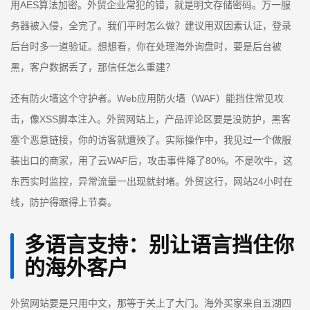
用AES算法加密。外贸企业常犯的错，就是明文存储密码。万一服
务器被入侵，全完了。我们平时怎么做？建议用双因素认证，登录
后台时多一道验证。想想看，你在处理海外询盘时，要是后台被
黑，客户数据丢了，那信任怎么重建？
还有防火墙这个守护者。Web应用防火墙（WAF）能挡住常见攻
击，像XSS脚本注入。外贸网站上，产品评论区要是没防护，黑客
塞个恶意链接，你的访客就遭殃了。实际操作中，我见过一个做服
装出口的商家，用了云WAF后，攻击事件降了80%。不是吹牛，这
东西实时监控，异常流量一出现就封堵。外贸这行，网站24小时在
线，防护得跟得上节奏。
多语言支持：别让语言挡住你
的海外客户
外贸网站要是只用中文，那等于关上了大门。海外买家来自五湖四