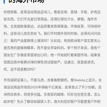
你想想看，皮革运动用品这块儿，像是足球、篮球、手套、护具这
些东西。它们不光是日常用品，还得扛得住汗水、摩擦。海外市
场，尤其是欧美那边，对品质要求高得离谱。环保皮革、可持续材
料，这些词儿现在到处飞。我们平时做外贸的时候，总得先问问自
己：我的产品能跟得上潮流吗？比如说，有些欧洲客户其实更关心
是否用的是植物鞣革，而不是化学染料的。举个例子来说，我有个
朋友在广东做皮革篮球出口的，他一开始就盯着美国市场，结果发
现那边高中联赛对球的弹性测试超级严。没通过，就直接退货。
哎，这不就是教训吗？
市场调研这事儿，不能马虎。去看看数据吧。像Statista上显示，全
球运动用品市场到2025年得破千亿美金，皮革类占了不少份额。亚
洲供应商多，但竞争也猛。东南亚的越南、印尼也在抢生意。怎么
起步呢？先从了解目标国家入手。澳大利亚的客户可能更爱户外耐