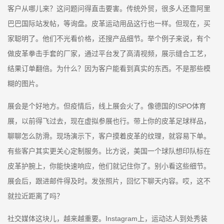
客户从哪儿来？这问题问得直击要害。传统外贸，很多人还靠阿里
巴巴国际站发帖，等询盘。皮革运动用品这行也一样。但现在，买
家聪明了。他们不光看价格，还搜产品细节。举个例子来说，有个
做皮革拳击手套的厂家，通过平台发了高清视频，展示缝合工艺，
结果订单翻倍。为什么？因为客户能看到真实的东西。不是那些模
糊的图片。
展会是个好地方。但疫情后，线上展会火了。像德国的ISPO体育
展，以前得飞过去，现在虚拟参展也行。带上你的皮革足球样品，
聊聊怎么防滑。现场演示下，客户摸着皮革的纹理，就容易下单。
有些客户其实更关心定制服务。比方说，美国一个球队想印队标在
皮革护腕上，你能快速响应，他们就记住你了。别小看这些细节。
展会后，跟进邮件得及时。发张照片，回忆下聊天内容。哎，这不
就拉近距离了吗？
社交媒体这块儿，越来越重要。Instagram上，运动达人到处秀装