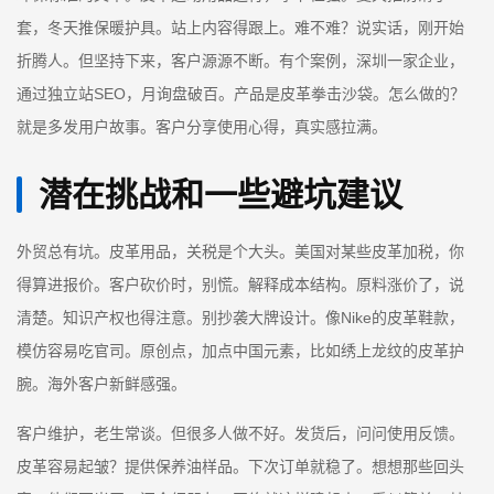
套，冬天推保暖护具。站上内容得跟上。难不难？说实话，刚开始
折腾人。但坚持下来，客户源源不断。有个案例，深圳一家企业，
通过独立站SEO，月询盘破百。产品是皮革拳击沙袋。怎么做的？
就是多发用户故事。客户分享使用心得，真实感拉满。
潜在挑战和一些避坑建议
外贸总有坑。皮革用品，关税是个大头。美国对某些皮革加税，你
得算进报价。客户砍价时，别慌。解释成本结构。原料涨价了，说
清楚。知识产权也得注意。别抄袭大牌设计。像Nike的皮革鞋款，
模仿容易吃官司。原创点，加点中国元素，比如绣上龙纹的皮革护
腕。海外客户新鲜感强。
客户维护，老生常谈。但很多人做不好。发货后，问问使用反馈。
皮革容易起皱？提供保养油样品。下次订单就稳了。想想那些回头