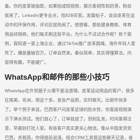
备。你的皮革瑜伽垫，如果拍成短视频，展示柔韧性和防滑，粉丝
就来了。LinkedIn更专业点，找B2B买家。发篇帖子，谈谈皮革在运
动中的环保作用，评论区就热闹了。想想看，那些健身教练、体育
用品经销商，他们每天刷这些平台。为什么不试试合作呢？有个案
例，我知道一家上海企业，通过TikTok推广皮革跳绳，海外年轻人爱
死了。播放量破百万，订单自然来。看似简单，其实得懂算法。内
容得有趣，不能硬广。
WhatsApp和邮件的那些小技巧
WhatsApp在外贸圈子火爆不是没道理。皮革运动用品的客户，很多
在南美、非洲，用这个多。发张产品照，实时聊天。比邮件快多
了。举个例子来说，巴西客户问皮革足球的防水性，你直接视频演
示下淋水测试。他们放心了，订单就成了。但别乱发。时间差得注
意，早晨别打扰人家。有些客户其实更关心物流。像从中国发货到
巴西，关税高，你得提前说清。结合CRM工具管这些聊天记录，省