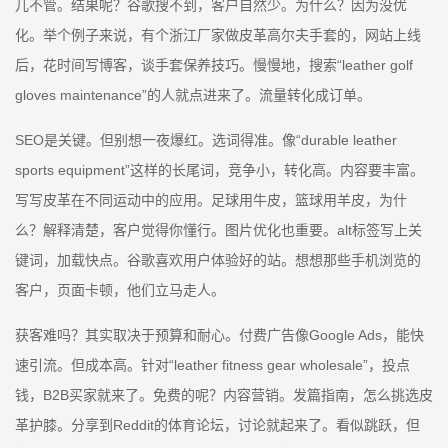
儿不管。结果呢？谷歌搜不到，客户自然少。为什么？因为没优
化。举个例子来说，有个浙江厂家做皮革高尔夫手套的，网站上线
后，花时间写博客，谈手套保养技巧。慢慢地，搜索“leather golf
gloves maintenance”的人就点进来了。流量转化成订单。
SEO是关键。但别想一夜爆红。选词得准。像“durable leather
sports equipment”这样的长尾词，竞争小，转化高。内容要丰富。
写写皮革在不同运动中的应用。足球用牛皮，篮球用羊皮，为什
么？解释清楚，客户觉得你懂行。图片优化也重要。alt标签写上关
键词，加载快点。谷歌喜欢用户体验好的站。想想那些手机浏览的
客户，页面卡顿，他们立马走人。
获客难吗？其实取决于预算和耐心。付费广告像Google Ads，能快
速引流。但成本高。针对“leather fitness gear wholesale”，投点
钱，B2B买家就来了。免费的呢？内容营销。发篇指南，怎么挑选皮
革护膝。分享到Reddit的体育论坛，讨论就起来了。看似跳跃，但