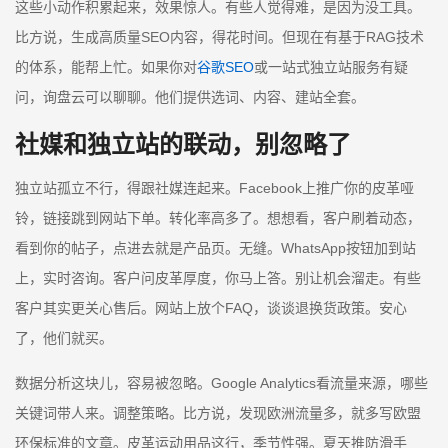
这些小动作积累起来，效果惊人。有些人觉得难，是因为没工具。
比方说，生成高质量SEO内容，得花时间。但现在有基于RAG技术
的体系，能帮上忙。如果你对
谷歌SEO
或一站式独立站服务有疑
问，询盘云可以聊聊。他们提供选词、内容、建站全套。
社媒和独立站的联动，别忽略了
独立站孤立不行，得跟社媒连起来。Facebook上推广你的皮革哑
铃，链接跳到网站下单。转化率高多了。想想看，客户刷着动态，
看到你的帖子，点进去就是产品页。无缝。WhatsApp按钮加到站
上，实时咨询。客户问皮革厚度，你马上答。别让机会溜走。有些
客户其实更关心售后。网站上放个FAQ，谈谈退换货政策。安心
了，他们就买。
数据分析这块儿，容易被忽略。Google Analytics看流量来源，哪些
关键词带人来。调整策略。比方说，发现欧洲流量多，就多写欧盟
环保标准的文章。皮革运动用品这行，季节性强。夏天推防滑手