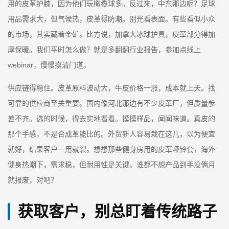
用的皮革护膝，因为他们玩橄榄球多。反过来，中东那边呢？足球
用品需求大，但气候热，皮革得防潮。别光看表面。有些看似小众
的市场，其实藏着金矿。比方说，加拿大冰球护具，皮革部分得加
厚保暖。我们平时怎么做？就是多翻翻行业报告，参加点线上
webinar，慢慢摸清门道。
供应链得稳住。皮革原料波动大，牛皮价格一涨，成本就上天。找
可靠的供应商至关重要。国内像河北那边有不少皮革厂，但质量参
差不齐。选的时候，得去实地看看。摸摸样品，闻闻味道。真皮的
那个手感，不是合成革能比的。外贸新人容易栽在这儿，以为便宜
就好，结果客户一用就裂。想想那些健身房用的皮革哑铃套，海外
健身热潮下，需求稳，但耐用性是关键。谁都不想产品到手没俩月
就报废，对吧？
获取客户，别总盯着传统路子