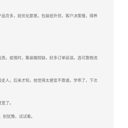
产品页多，就优化那里。包装纸外贸，客户决策慢，得养
运贵。疫情时，集装箱短缺，好多订单延误。选可靠物流
接走人。后来才知，他觉得太便宜不靠谱。学乖了，下次
就宽了。
。别犹豫，试试看。