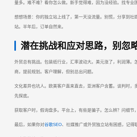
量多。难不难？看你怎么做。新手觉得难，因为没经验。找专业
想想场景：你的独立站上线了，第一天没流量。别慌，分享到社
站。半年后，订单自然来。
潜在挑战和应对思路，别忽
外贸总有挑战。包装纸行业，汇率波动大。美元涨了，利润薄。
商，提前规划。客户理解，但别总出问题。
文化差异也坑人。欧美客户直来直去，亚洲客户含蓄。谈判时，
先探底。
获取客户时，假询盘多。平台上，有些是骗子。怎么辨？问细节
最后，如果你对
谷歌SEO
、社媒推广或外贸独立站有困惑，记得