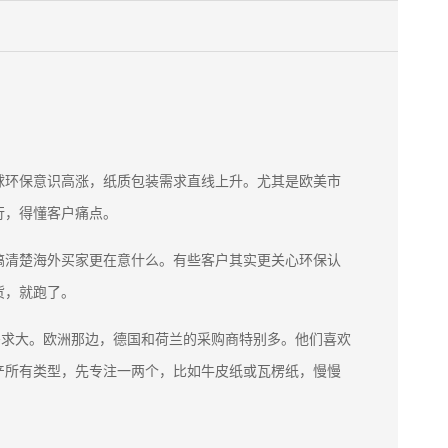
球环保意识高涨，纸质包装需求直线上升。尤其是欧美市
行，得懂客户痛点。
搞清楚海外买家更在意什么。有些客户其实更关心环保认
货，就跑了。
家需求大。欧洲那边，德国和荷兰的采购商特别多。他们喜欢
产所有类型，先专注一两个，比如牛皮纸或瓦楞纸，慢慢