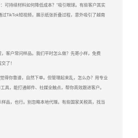
包装纸趋势：可持续材料如何降低成本？”吸引眼球。有些客户其实
厂，通过TikTok短视频，展示纸张折叠过程，意外吸引了越南
贸，客户常问样品。我们平时怎么做？先寄小样，免费
成交了！
户觉得你靠谱，自然下单。但管理起来乱，怎么办？用专业
RM工具，能打通邮件、社媒全触点，帮你高效跟进客户。
示样品，也行。别忽略本地代理。有些国家关税高，找当