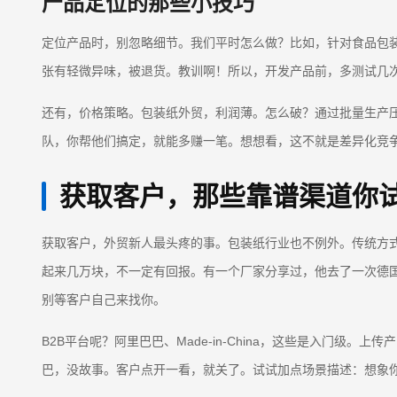
产品定位的那些小技巧
定位产品时，别忽略细节。我们平时怎么做？比如，针对食品包
张有轻微异味，被退货。教训啊！所以，开发产品前，多测试几
还有，价格策略。包装纸外贸，利润薄。怎么破？通过批量生产
队，你帮他们搞定，就能多赚一笔。想想看，这不就是差异化竞
获取客户，那些靠谱渠道你
获取客户，外贸新人最头疼的事。包装纸行业也不例外。传统方
起来几万块，不一定有回报。有一个厂家分享过，他去了一次德国
别等客户自己来找你。
B2B平台呢？阿里巴巴、Made-in-China，这些是入门级。上传产品图
巴，没故事。客户点开一看，就关了。试试加点场景描述：想象