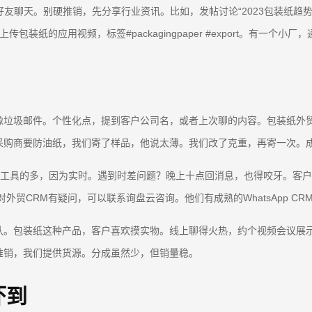
uyer”，加好友聊天。别硬推销，先分享行业资讯。比如，发帖讨论“2023
包装纸的应用视频，标签#packagingpaper #export。有一个小
像垃圾邮件。个性化点，提到客户公司名，或者上次聊的内容。包装纸外
采购商要防油纸，我们寄了样品，他说太薄。我们改了克重，再寄一次。
用这个工具的多，因为实时。遇到时差问题？晚上十点回消息，也得咬牙。客
外贸CRM有疑问，可以联系询盘云咨询。他们有成熟的WhatsApp C
认。包装纸这种产品，客户喜欢摸实物。线上聊得火热，约个视频会议展
推销，我们提供货源。分成虽然少，但销量稳。
吓到