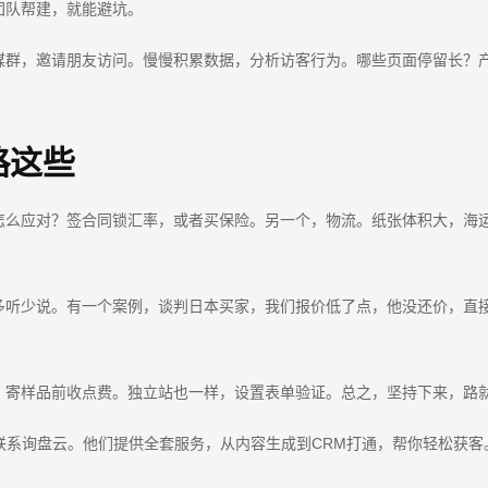
团队帮建，就能避坑。
媒群，邀请朋友访问。慢慢积累数据，分析访客行为。哪些页面停留长？
略这些
怎么应对？签合同锁汇率，或者买保险。另一个，物流。纸张体积大，海
多听少说。有一个案例，谈判日本买家，我们报价低了点，他没还价，直
，寄样品前收点费。独立站也一样，设置表单验证。总之，坚持下来，路
联系询盘云。他们提供全套服务，从内容生成到CRM打通，帮你轻松获客