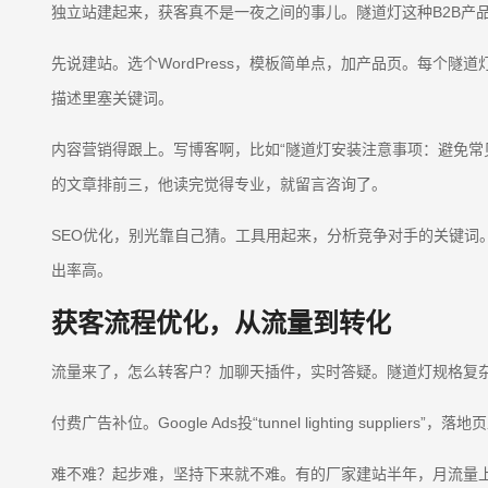
独立站建起来，获客真不是一夜之间的事儿。隧道灯这种B2B产
先说建站。选个WordPress，模板简单点，加产品页。每个隧道灯型号，写详细
描述里塞关键词。
内容营销得跟上。写博客啊，比如“隧道灯安装注意事项：避免常见错误”。客
的文章排前三，他读完觉得专业，就留言咨询了。
SEO优化，别光靠自己猜。工具用起来，分析竞争对手的关键词。长尾词好使，像
出率高。
获客流程优化，从流量到转化
流量来了，怎么转客户？加聊天插件，实时答疑。隧道灯规格复杂，
付费广告补位。Google Ads投“tunnel lighting sup
难不难？起步难，坚持下来就不难。有的厂家建站半年，月流量