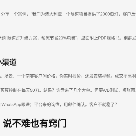
例：分享一个案例，“我们为澳大利亚一个隧道项目提供了2000盏灯，客户
题“隧道灯升级方案，帮您节省20%电费”，里面附上PDF规格书。别
小渠道
优势。场景：一个南非客户问价格，你实时报价，还发安装视频。成交率高
n”兴趣组投放广告，预算控制在每天50刀。结果？询盘来了几个大单。但要A/B测试，
hatsApp跟进；平台来的询盘，用邮件确认。客户不就稳了？
，说不难也有窍门