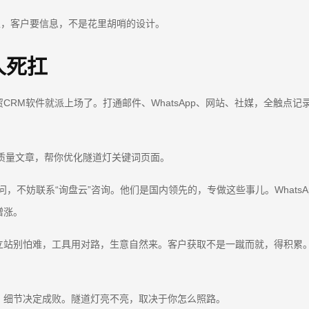
王，客户要信息，不是花里胡哨的设计。
人死扛
RM软件就派上场了。打通邮件、WhatsApp、网站、社媒，全触点
高质量文章，帮你优化隧道灯关键词页面。
问，不妨联系“询盘云”咨询。他们是国内领先的，专做这些事儿。WhatsA
蹭涨。
立站别怕难，工具用对路，生意自然来。客户获取不是一蹴而就，得积累
。细节决定成败。隧道灯亮不亮，取决于你怎么照路。