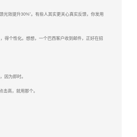
反馈光效提升30%”。有些人其实更关心真实反馈，你发用
群发，得个性化。想想，一个巴西客户收到邮件，正好在招
啊，因为即时。
哪张图点击高，就用那个。