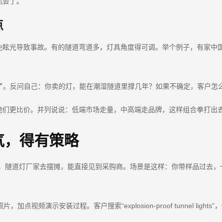
机会了。
点
免眩光导致事故。有的隧道弯道多，灯具角度得可调。举个例子，有家中
心了。反问自己：你卖的灯，能在潮湿隧道里撑几年？如果不确定，客户怎
他们更比价。并列说说：低端市场走量，中高端走品牌，这样组合拳打出
气，得有策略
ing展会，隧道灯厂家去摆摊，能直接见到采购商。场景是这样：你带样品过去
道灯照片，加点视频演示安装过程。客户搜索“explosion-proof tunnel
。