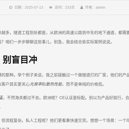
日期：2025-07-13
访问：233次
作者：admin
来越多，隧道工程到处都是，从欧洲的高速公路到中东的地下通道，都需
吗？咱们一步步聊聊这些事儿，别急，我会结合些实际案例说说。
，别盲目冲
的那种。举个例子来说，我之前接触过一个做隧道灯的厂家，他们的产品
些客户其实更关心
光衰率
和
散热性能
，而不是单纯的价格低。
证
，不然海关都过不去。欧洲呢？CE认证是标配。别以为产品好就行，
。
但流程复杂。私人工程呢？他们更看重快速交货。想想一个场景：一个印