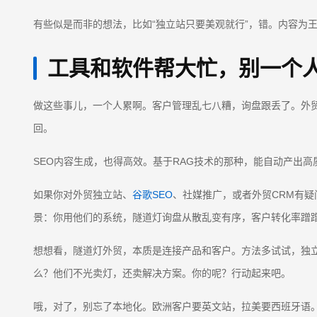
有些似是而非的想法，比如“独立站只要美观就行”，错。内容为
工具和软件帮大忙，别一个
做这些事儿，一个人累啊。客户管理乱七八糟，询盘跟丢了。外贸C
回。
SEO内容生成，也得高效。基于RAG技术的那种，能自动产出
如果你对外贸独立站、
谷歌SEO
、社媒推广，或者外贸CRM有疑
景：你用他们的系统，隧道灯询盘从散乱变有序，客户转化率蹭
想想看，隧道灯外贸，本质是连接产品和客户。方法多试试，独
么？他们不光卖灯，还卖解决方案。你的呢？行动起来吧。
哦，对了，别忘了本地化。欧洲客户要英文站，拉美要西班牙语