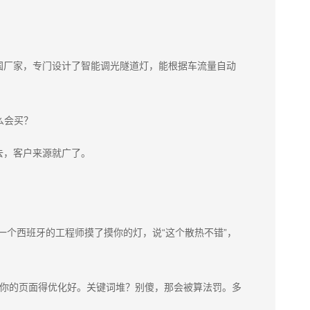
国厂家，专门设计了智能调光隧道灯，能根据车流量自动
么会买？
去，客户来源就广了。
，一个西班牙的工程师摸了摸你的灯，说“这个散热不错”，
 lights”，你的页面得优化好。关键词堆？别傻，那会被算法罚。多