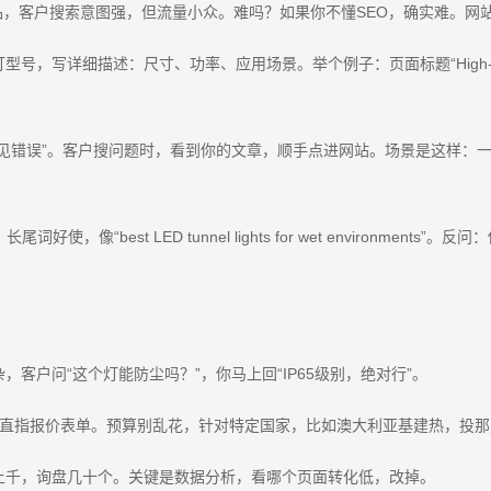
品，客户搜索意图强，但流量小众。难吗？如果你不懂SEO，确实难。网
描述：尺寸、功率、应用场景。举个例子：页面标题“High-Power LED Tunne
户搜问题时，看到你的文章，顺手点进网站。场景是这样：一个美国采购员谷歌“tunn
“best LED tunnel lights for wet environme
客户问“这个灯能防尘吗？”，你马上回“IP65级别，绝对行”。
pliers”，落地页直指报价表单。预算别乱花，针对特定国家，比如澳大利亚基建热，投
上千，询盘几十个。关键是数据分析，看哪个页面转化低，改掉。