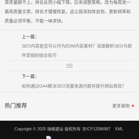
章质量跟不上，排名反而小幅下降。后来调整策略，改为每周发一
篇高质量文章，排名才慢慢恢复。这让我深刻体会到，更新频率和
质量必须平衡，不能一味求快。
上一篇：
SEO内容是否可以作为EDM内容素材？深度解析SEO与邮
件营销的结合技巧
下一篇：
如何通过GA4解决SEO流量来源问题并提升网站表现？
热门推荐
更多案例
Copyright © 2025 瑞格建站 版权所有
京ICP12586987
XML