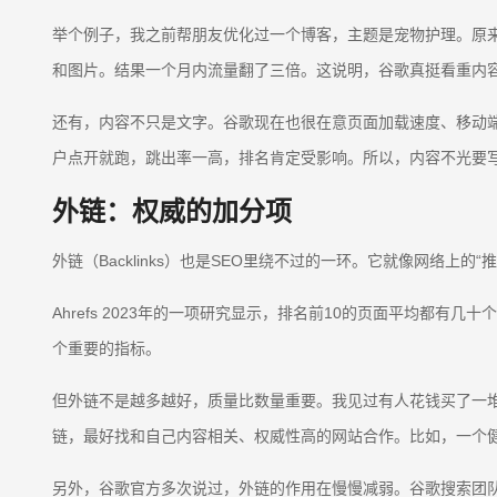
举个例子，我之前帮朋友优化过一个博客，主题是宠物护理。原来
和图片。结果一个月内流量翻了三倍。这说明，谷歌真挺看重内
还有，内容不只是文字。谷歌现在也很在意页面加载速度、移动端适配和整
户点开就跑，跳出率一高，排名肯定受影响。所以，内容不光要写
外链：权威的加分项
外链（Backlinks）也是SEO里绕不过的一环。它就像网络
Ahrefs 2023年的一项研究显示，排名前10的页面平均都有
个重要的指标。
但外链不是越多越好，质量比数量重要。我见过有人花钱买了一堆垃圾
链，最好找和自己内容相关、权威性高的网站合作。比如，一个
另外，谷歌官方多次说过，外链的作用在慢慢减弱。谷歌搜索团队的J