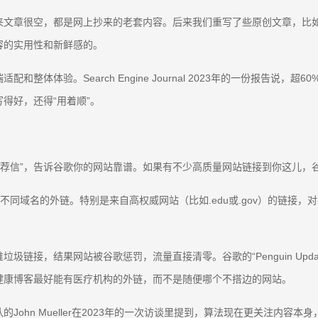
文章很空，都是网上抄来的老套内容。后来我们重写了些原创文章，比如
容的实用性和新鲜感的。
体体验。Search Engine Journal 2023年的一份报告说
得好，还得“用着顺”。
上的“推荐信”，告诉谷歌你的网站靠谱。如果有不少高质量网站链接到你这
几十个不同域名的外链。特别是来自高权威网站（比如.edu或.gov）的链
链接，结果网站被谷歌惩罚，流量直接清零。谷歌的“Penguin Upd
健康博客最好能有医疗机构的外链，而不是随便哪个不搭边的网站。
ohn Mueller在2023年的一次访谈里提到，算法现在更关注内容