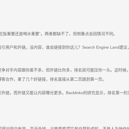
吃饭重要还是喝水重要”。两者都缺不了，但侧重点会因情况不同。
和外链。没内容，谁会链接到你这儿？Search Engine Land建
竞争对手内容跟你差不多，但外链比你多，排名就可能压你一头。这时候
博客合作，拿了几个好链接，排名直接从第二页跳到第一页。
链，而外链又能让内容曝光更多。Backlinko的研究显示，排名第
用户有用。至于外链，谷歌更希望它是自然形成的，不是人为操作的。John 