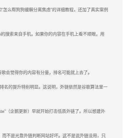
“怎么帮狗狗缓解分离焦虑”的详细教程，还加了真实案例
，超60%的搜索来自手机。如果你的内容在手机上看不顺眼，用
儿，谷歌会觉得你的内容有分量，排名可能就上去了。
接，对排名的提升特别明显。这说明，外链依然是谷歌算法里一
ate”（企鹅更新）早就开始打击低质外链了。所以想建外
本身，而不是光靠外链判断网站好坏。这不是说外链没用，只